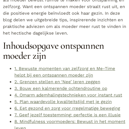
als moeder bewust ruimte te maken voor ontspanning en
zelfzorg. Want een ontspannen moeder straalt rust uit, en
die positieve energie beïnvloedt ook haar gezin. In deze
blog delen we uitgebreide tips, inspirerende inzichten en
praktische adviezen om als moeder meer rust te vinden in
het hectische dagelijkse leven.
Inhoudsopgave ontspannen
moeder zijn
1. Bewuste momenten van zelfzorg en Me-Time
helpt bij een ontspannen moeder zijn
2. Grenzen stellen en ‘Nee’ leren zeggen
3. Bouw een kalmerende ochtendroutine op
4. Omarm ademhalingstechnieken voor instant rust
5. Plan waardevolle kwaliteitstijd met je gezin
6. Eet gezond en zorg voor rregelmatige beweging
7. Geef jezelf toestemming: perfectie is een illusie
8. Mindfulness voormoeders: Bewust in het moment
leven