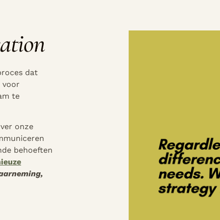
ation
proces dat
 voor
am te
over onze
ommuniceren
ende behoeften
ieuze
aarneming,