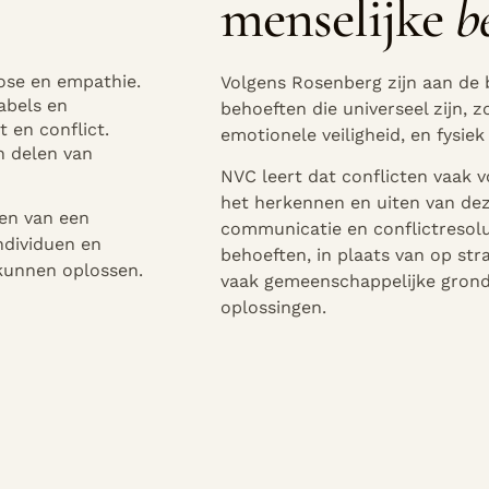
menselijke
b
ose en empathie.
Volgens Rosenberg zijn aan de 
abels en
behoeften die universeel zijn, z
t en conflict.
emotionele veiligheid, en fysiek
n delen van
NVC leert dat conflicten vaak 
het herkennen en uiten van deze
en van een
communicatie en conflictresolu
ndividuen en
behoeften, in plaats van op str
kunnen oplossen.
vaak gemeenschappelijke gron
oplossingen.