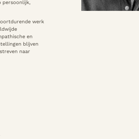
 persoonlijk,
 voortdurende werk
ldwijde
empathische en
ellingen blijven
 streven naar
t