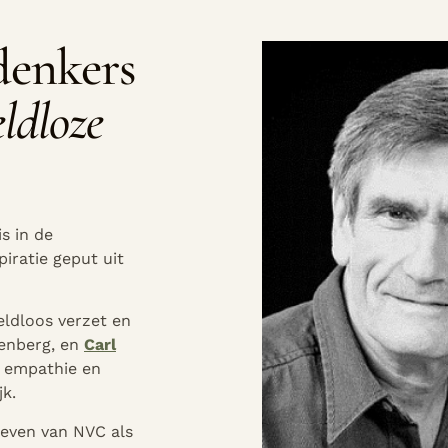
denkers
ldloze
s in de
spiratie geput uit
eldloos verzet en
senberg
, en
Carl
p empathie en
jk.
geven van NVC als