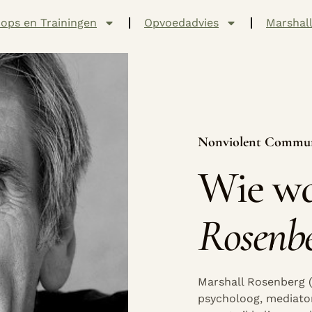
ops en Trainingen
Opvoedadvies
Marshal
Nonviolent Communi
Wie w
Rosenb
Marshall Rosenberg (
psycholoog, mediator